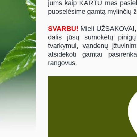
jums kaip KARTU mes pasieksi
puoselėsime gamtą mylinčių
SVARBU!
Mieli UŽSAKOVAI, k
dalis jūsų sumokėtų pinigų
tvarkymui, vandenų įžuvinim
atsidėkoti gamtai pasirenka
rangovus.