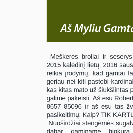
Meškerės broliai ir sesery
2015 kalėdinį lietų, 2016 saus
reikia įrodymų, kad gamtai l
geriau nei kiti pastebi kardin
kas kitas mato už šiukšlintas p
galime pakeisti. Aš esu Robe
8657 85096 ir aš esu tas žve
pasikeitimų. Kaip? TIK KART
Nuoširdžiai stengėmės sugalvo
dabar gaminame biokurą,