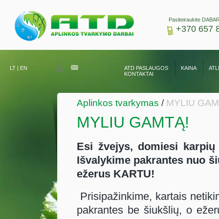
Pasiteiraukite DABAR
+370 657 
LT
|
EN
ATD PASLAUGOS
KAINA
ATL
KONTAKTAI
Aplinkos tvarkymas
/
MYLIU GAM
MYLIU GAMTĄ!
Esi žvejys, domiesi karpių
Išvalykime pakrantes nuo ši
ežerus KARTU!
Prisipažinkime, kartais neti
pakrantes be šiukšlių, o ežer