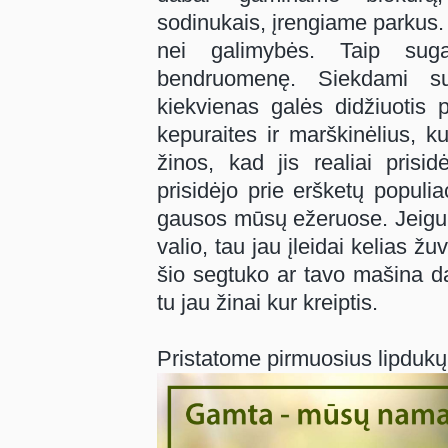
sodinukais, įrengiame parkus.
nei galimybės. Taip sug
bendruomenę. Siekdami su
kiekvienas galės didžiuotis
kepuraites ir marškinėlius, k
žinos, kad jis realiai prisi
prisidėjo prie eršketų populia
gausos mūsų ežeruose. Jeigu 
valio, tau jau įleidai kelias ž
šio segtuko ar tavo mašina da
tu jau žinai kur kreiptis.
Pristatome pirmuosius lipdukų