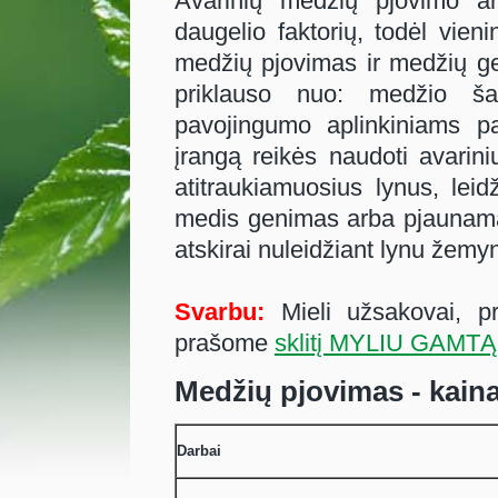
Avarinių medžių pjovimo a
daugelio faktorių, todėl vien
medžių pjovimas ir medžių g
priklauso nuo: medžio ša
pavojingumo aplinkiniams pas
įrangą reikės naudoti avarini
atitraukiamuosius lynus, lei
medis genimas arba pjaunamas 
atskirai nuleidžiant lynu žemyn
Svarbu:
Mieli užsakovai, pr
prašome
sklitį MYLIU GAMT
Medžių pjovimas - kaina
Darbai