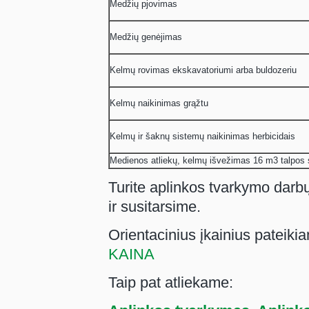
Medžių pjovimas
Medžių genėjimas
Kelmų rovimas ekskavatoriumi arba buldozeriu
Kelmų naikinimas grąžtu
Kelmų ir šaknų sistemų naikinimas herbicidais
Medienos atliekų, kelmų išvežimas 16 m3 talpos
Turite aplinkos tvarkymo dar
ir susitarsime.
Orientacinius įkainius pateik
KAINA
Taip pat atliekame: