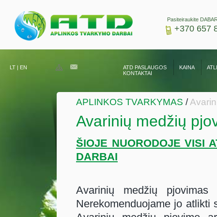
Pasiteiraukite DABAR
+370 657 
LT
|
EN
ATD PASLAUGOS
KAINA
ATL
KONTAKTAI
APLINKOS TVARKYMAS
/
Avarin
Avarinių medžių pjo
ŠIOJE NUORODOJE VISI 
DARBAI
Avarinių medžių pjovimas y
Nerekomenduojame jo atlikti sa