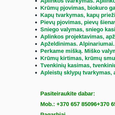
Aplinkos tvarkymas. Aplink
Krūmų pjovimas, biokuro g
Kapų tvarkymas, kapų prieži
Pievų pjovimas, pievų šien
Sniego valymas, sniego kas
Aplinkos projektavimas, apž
Apželdinimas. Alpinariumai.
Perkame mišką. Miško valy
Krūmų kirtimas, krūmų smu
Tvenkinių kasimas, tvenkini
Apleistų sklypų tvarkymas,
Pasiteiraukite dabar:
Mob.:
+370 657 85096
+370 6
Pagarbiai,