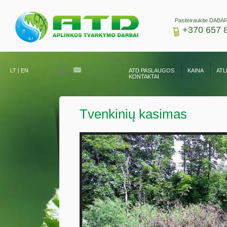
Pasiteiraukite DABAR
+370 657 
LT
|
EN
ATD PASLAUGOS
KAINA
ATL
KONTAKTAI
Tvenkinių kasimas