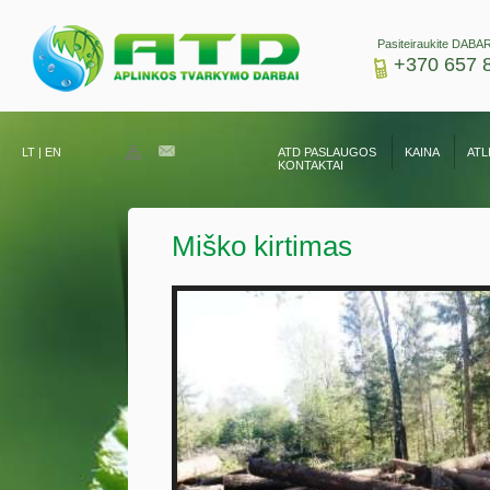
Pasiteiraukite DABAR
+370 657 
LT
|
EN
ATD PASLAUGOS
KAINA
ATL
KONTAKTAI
Miško kirtimas