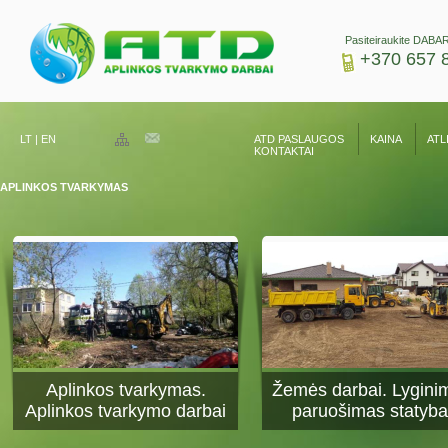
Pasiteiraukite DABAR
+370 657 
LT
|
EN
ATD PASLAUGOS
KAINA
ATL
KONTAKTAI
APLINKOS TVARKYMAS
Aplinkos tvarkymas.
Žemės darbai. Lygini
Aplinkos tvarkymo darbai
paruošimas statyba